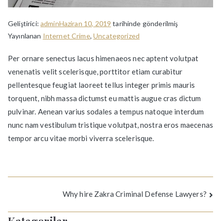
Geliştirici:
admin
Haziran 10, 2019
tarihinde gönderilmiş
Yayınlanan
Internet Crime
,
Uncategorized
Per ornare senectus lacus himenaeos nec aptent volutpat
venenatis velit scelerisque, porttitor etiam curabitur
pellentesque feugiat laoreet tellus integer primis mauris
torquent, nibh massa dictumst eu mattis augue cras dictum
pulvinar. Aenean varius sodales a tempus natoque interdum
nunc nam vestibulum tristique volutpat, nostra eros maecenas
tempor arcu vitae morbi viverra scelerisque.
Yazı
Why hire Zakra Criminal Defense Lawyers?
gezinmesi
Kategoriler