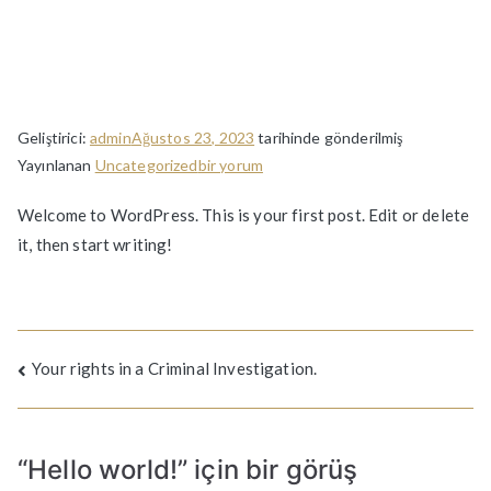
Geliştirici:
admin
Ağustos 23, 2023
tarihinde gönderilmiş
Hello
Yayınlanan
Uncategorized
bir yorum
world!
Welcome to WordPress. This is your first post. Edit or delete
için
it, then start writing!
Yazı
Your rights in a Criminal Investigation.
gezinmesi
“
Hello world!
” için bir görüş