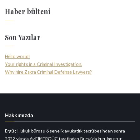
Haber bülteni
Son Yazılar
Hello world!
Your rights in a Criminal Investigation.
Why hire Zakra Criminal Defense Lawyers?
Hakkımızda
Ergüç Hukuk bürosu 6 senelik avukatlık tecrübesinden sonra
2022 yılında Av.Elif ERGÜÇ tarafından Bursa’da kurulmuştur.