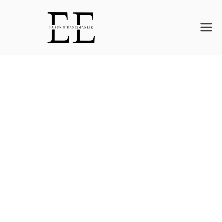
Ergüç
Hukuk
Sıkça Sorulan Sorular
Başlangıç
Sıkça Sorulan Sorular