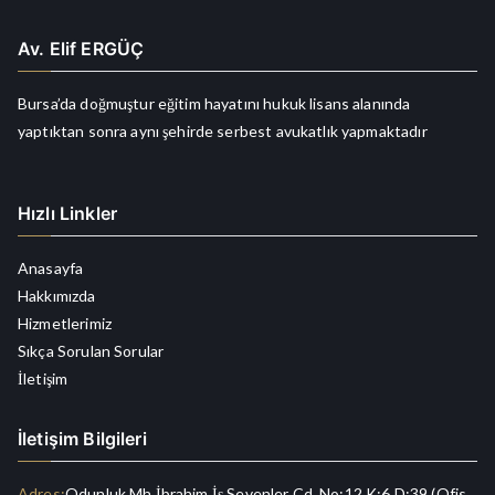
Av. Elif ERGÜÇ
Bursa’da doğmuştur eğitim hayatını hukuk lisans alanında
yaptıktan sonra aynı şehirde serbest avukatlık yapmaktadır
Hızlı Linkler
Anasayfa
Hakkımızda
Hizmetlerimiz
Sıkça Sorulan Sorular
İletişim
İletişim Bilgileri
Adres:
Odunluk Mh.İbrahim İş Sevenler Cd. No:12 K:6 D:39 (Ofis